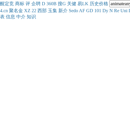
醒
定
竞
商
标
评
企
聘
D
360
B
搜
G
关健
易
LK
历史
价格
4.cn
聚名
金
XZ
22
西部
玉
集
新
介
Se
do
AF
GD
101
Dy
N
Re
Uni
表
信息
中介
知识