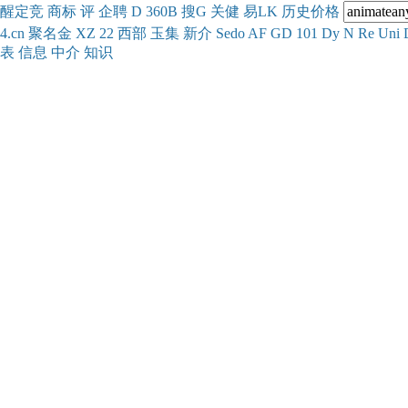
醒
定
竞
商
标
评
企
聘
D
360
B
搜
G
关健
易
LK
历史
价格
4.cn
聚名
金
XZ
22
西部
玉
集
新
介
Se
do
AF
GD
101
Dy
N
Re
Uni
表
信息
中介
知识