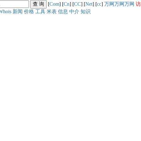
[
Com
] [
Cn
] [
CC
] [
Net
] [
cc
]
万网
万网
万网
访
Whois
新闻
价格
工具
米表
信息
中介
知识