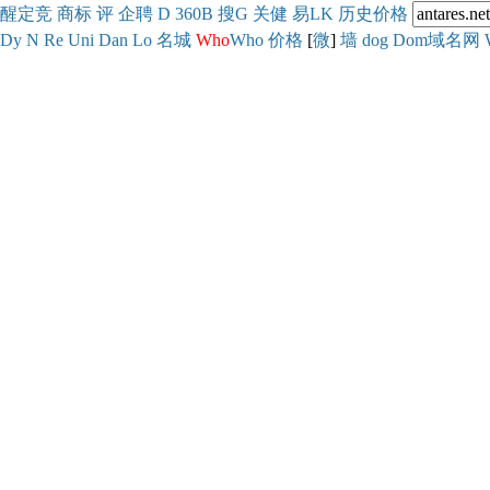
醒
定
竞
商
标
评
企
聘
D
360
B
搜
G
关健
易
LK
历史
价格
Dy
N
Re
Uni
Dan
Lo
名城
Who
Who
价格
[
微
]
墙
dog
Dom域名网