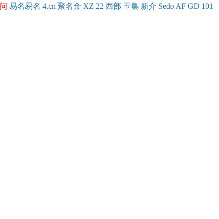
问
易名
易
名
4.cn
聚名
金
XZ
22
西部
玉
集
新
介
Se
do
AF
GD
101