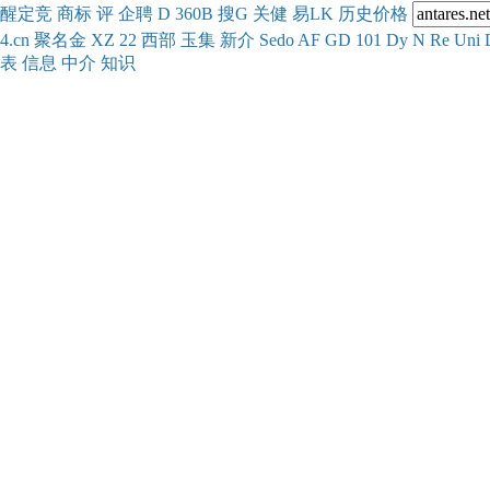
醒
定
竞
商
标
评
企
聘
D
360
B
搜
G
关健
易
LK
历史
价格
4.cn
聚名
金
XZ
22
西部
玉
集
新
介
Se
do
AF
GD
101
Dy
N
Re
Uni
表
信息
中介
知识