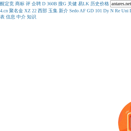
醒
定
竞
商
标
评
企
聘
D
360
B
搜
G
关健
易
LK
历史
价格
4.cn
聚名
金
XZ
22
西部
玉
集
新
介
Se
do
AF
GD
101
Dy
N
Re
Uni
表
信息
中介
知识