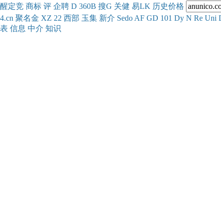
醒
定
竞
商
标
评
企
聘
D
360
B
搜
G
关健
易
LK
历史
价格
4.cn
聚名
金
XZ
22
西部
玉
集
新
介
Se
do
AF
GD
101
Dy
N
Re
Uni
表
信息
中介
知识