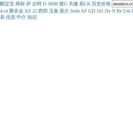
醒
定
竞
商
标
评
企
聘
D
360
B
搜
G
关健
易
LK
历史
价格
4.cn
聚名
金
XZ
22
西部
玉
集
新
介
Se
do
AF
GD
101
Dy
N
Re
Uni
表
信息
中介
知识