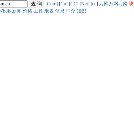
[
Com
] [
Cn
] [
CC
] [
Net
] [
cc
]
万网
万网
万网
访
Whois
新闻
价格
工具
米表
信息
中介
知识