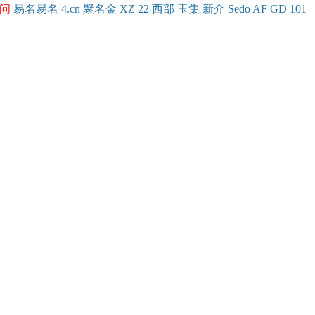
问
易名
易
名
4.cn
聚名
金
XZ
22
西部
玉
集
新
介
Se
do
AF
GD
101