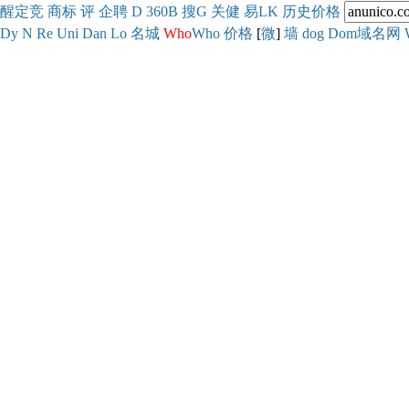
醒
定
竞
商
标
评
企
聘
D
360
B
搜
G
关健
易
LK
历史
价格
Dy
N
Re
Uni
Dan
Lo
名城
Who
Who
价格
[
微
]
墙
dog
Dom域名网