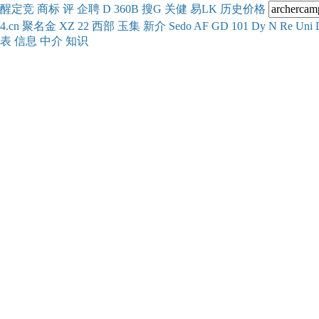
醒
定
竞
商
标
评
企
聘
D
360
B
搜
G
关健
易
LK
历史
价格
4.cn
聚名
金
XZ
22
西部
玉
集
新
介
Se
do
AF
GD
101
Dy
N
Re
Uni
表
信息
中介
知识