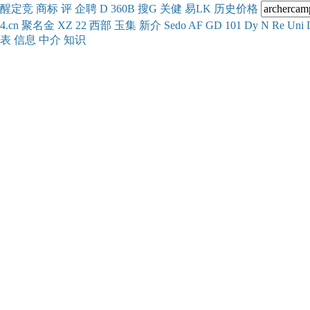
醒
定
竞
商
标
评
企
聘
D
360
B
搜
G
关健
易
LK
历史
价格
4.cn
聚名
金
XZ
22
西部
玉
集
新
介
Se
do
AF
GD
101
Dy
N
Re
Uni
表
信息
中介
知识