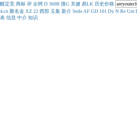
醒
定
竞
商
标
评
企
聘
D
360
B
搜
G
关健
易
LK
历史
价格
4.cn
聚名
金
XZ
22
西部
玉
集
新
介
Se
do
AF
GD
101
Dy
N
Re
Uni
表
信息
中介
知识