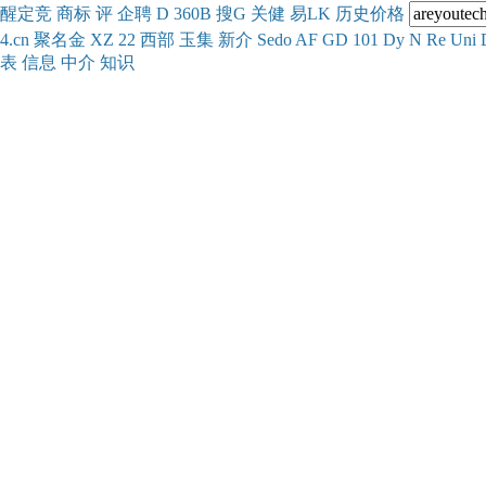
醒
定
竞
商
标
评
企
聘
D
360
B
搜
G
关健
易
LK
历史
价格
4.cn
聚名
金
XZ
22
西部
玉
集
新
介
Se
do
AF
GD
101
Dy
N
Re
Uni
表
信息
中介
知识