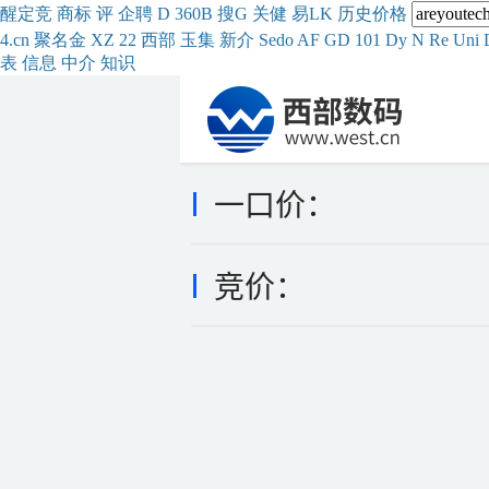
醒
定
竞
商
标
评
企
聘
D
360
B
搜
G
关健
易
LK
历史
价格
4.cn
聚名
金
XZ
22
西部
玉
集
新
介
Se
do
AF
GD
101
Dy
N
Re
Uni
表
信息
中介
知识