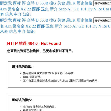
醒
定
竞
商
标
评
企
聘
D
360
B
搜
G
关健
易
LK
历史
价格
4.cn
聚名
金
XZ
22
西部
玉
集
新
介
Se
do
AF
GD
101
Dy
N
Re
Uni
表
信息
中介
知识