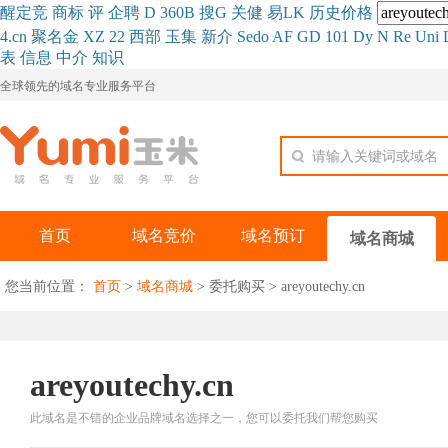
醒
定
竞
商
标
评
企
聘
D
360
B
搜
G
关健
易
LK
历史
价格
4.cn
聚名
金
XZ
22
西部
玉
集
新
介
Se
do
AF
GD
101
Dy
N
Re
Uni
表
信息
中介
知识