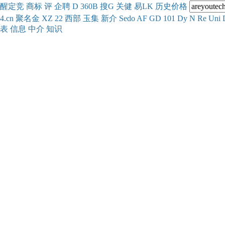
醒
定
竞
商
标
评
企
聘
D
360
B
搜
G
关健
易
LK
历史
价格
4.cn
聚名
金
XZ
22
西部
玉
集
新
介
Se
do
AF
GD
101
Dy
N
Re
Uni
表
信息
中介
知识