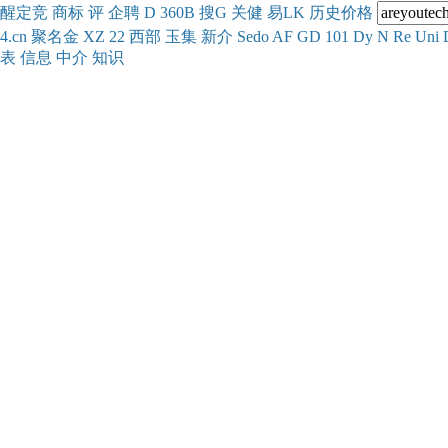
醒
定
竞
商
标
评
企
聘
D
360
B
搜
G
关健
易
LK
历史
价格
4.cn
聚名
金
XZ
22
西部
玉
集
新
介
Se
do
AF
GD
101
Dy
N
Re
Uni
表
信息
中介
知识