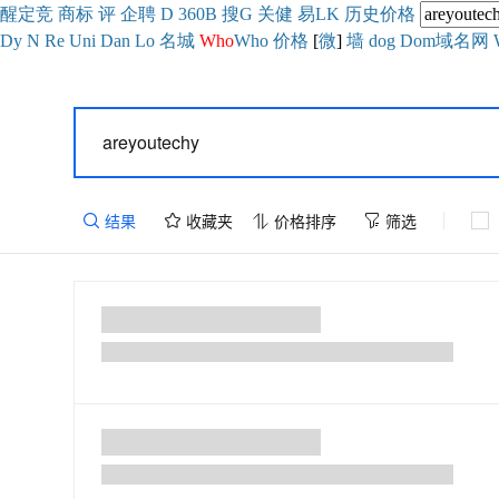
醒
定
竞
商
标
评
企
聘
D
360
B
搜
G
关健
易
LK
历史
价格
Dy
N
Re
Uni
Dan
Lo
名城
Who
Who
价格
[
微
]
墙
dog
Dom域名网