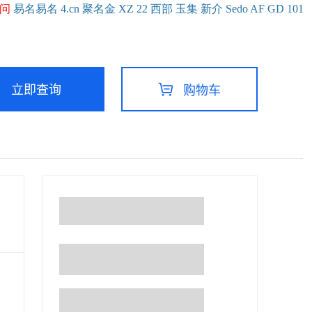
问
易名
易
名
4.cn
聚名
金
XZ
22
西部
玉
集
新
介
Se
do
AF
GD
101