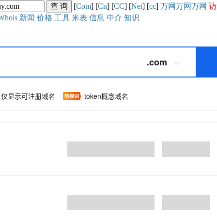
[
Com
] [
Cn
] [
CC
] [
Net
] [
cc
]
万网
万网
万网
访
Whois
新闻
价格
工具
米表
信息
中介
知识