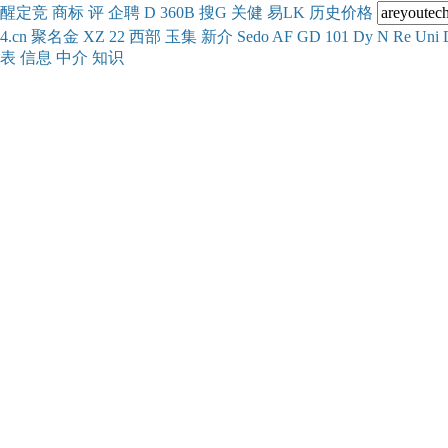
醒
定
竞
商
标
评
企
聘
D
360
B
搜
G
关健
易
LK
历史
价格
4.cn
聚名
金
XZ
22
西部
玉
集
新
介
Se
do
AF
GD
101
Dy
N
Re
Uni
表
信息
中介
知识