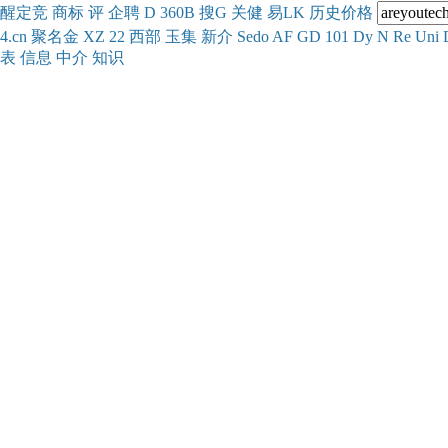
醒
定
竞
商
标
评
企
聘
D
360
B
搜
G
关健
易
LK
历史
价格
4.cn
聚名
金
XZ
22
西部
玉
集
新
介
Se
do
AF
GD
101
Dy
N
Re
Uni
表
信息
中介
知识