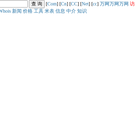
[
Com
] [
Cn
] [
CC
] [
Net
] [
cc
]
万网
万网
万网
访
Whois
新闻
价格
工具
米表
信息
中介
知识