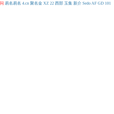
问
易名
易
名
4.cn
聚名
金
XZ
22
西部
玉
集
新
介
Se
do
AF
GD
101