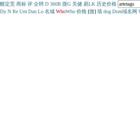
醒
定
竞
商
标
评
企
聘
D
360
B
搜
G
关健
易
LK
历史
价格
Dy
N
Re
Uni
Dan
Lo
名城
Who
Who
价格
[
微
]
墙
dog
Dom域名网