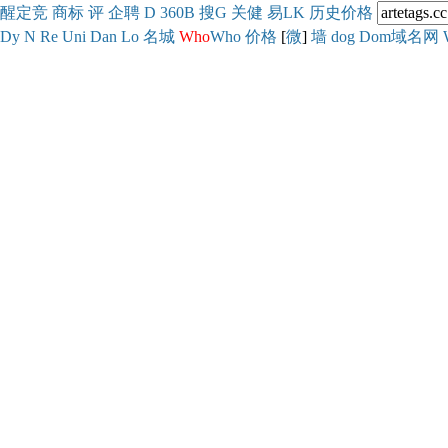
醒
定
竞
商
标
评
企
聘
D
360
B
搜
G
关健
易
LK
历史
价格
Dy
N
Re
Uni
Dan
Lo
名城
Who
Who
价格
[
微
]
墙
dog
Dom域名网