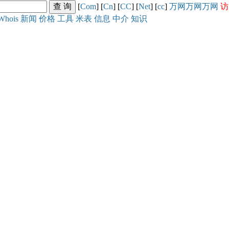
[
Com
] [
Cn
] [
CC
] [
Net
] [
cc
]
万网
万网
万网
访
Whois
新闻
价格
工具
米表
信息
中介
知识