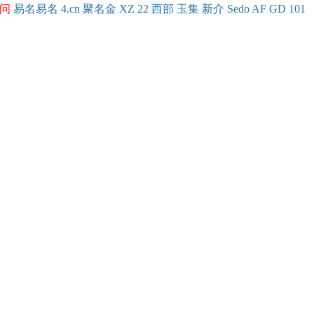
问
易名
易
名
4.cn
聚名
金
XZ
22
西部
玉
集
新
介
Se
do
AF
GD
101