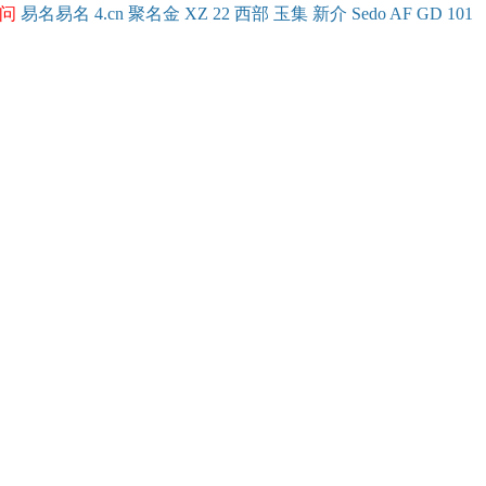
问
易名
易
名
4.cn
聚名
金
XZ
22
西部
玉
集
新
介
Se
do
AF
GD
101