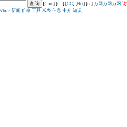
[
Com
] [
Cn
] [
CC
] [
Net
] [
cc
]
万网
万网
万网
访
Whois
新闻
价格
工具
米表
信息
中介
知识