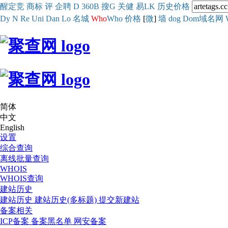
醒
定
竞
商
标
评
企
聘
D
360
B
搜
G
关健
易
LK
历史
价格
Dy
N
Re
Uni
Dan
Lo
名城
Who
Who
价格
[
微
]
墙
dog
Dom域名网