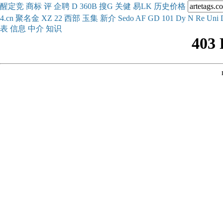
醒
定
竞
商
标
评
企
聘
D
360
B
搜
G
关健
易
LK
历史
价格
4.cn
聚名
金
XZ
22
西部
玉
集
新
介
Se
do
AF
GD
101
Dy
N
Re
Uni
表
信息
中介
知识