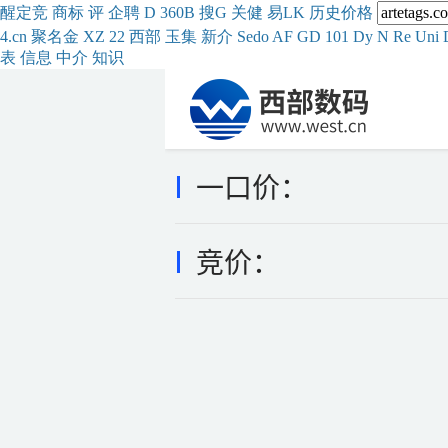
醒
定
竞
商
标
评
企
聘
D
360
B
搜
G
关健
易
LK
历史
价格
4.cn
聚名
金
XZ
22
西部
玉
集
新
介
Se
do
AF
GD
101
Dy
N
Re
Uni
表
信息
中介
知识