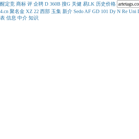
醒
定
竞
商
标
评
企
聘
D
360
B
搜
G
关健
易
LK
历史
价格
4.cn
聚名
金
XZ
22
西部
玉
集
新
介
Se
do
AF
GD
101
Dy
N
Re
Uni
表
信息
中介
知识