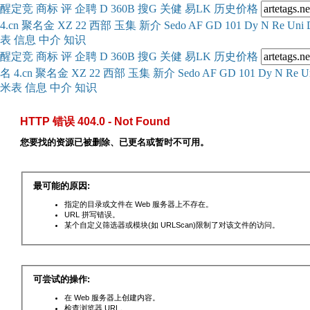
醒
定
竞
商
标
评
企
聘
D
360
B
搜
G
关健
易
LK
历史
价格
4.cn
聚名
金
XZ
22
西部
玉
集
新
介
Se
do
AF
GD
101
Dy
N
Re
Uni
表
信息
中介
知识