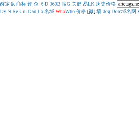
醒
定
竞
商
标
评
企
聘
D
360
B
搜
G
关健
易
LK
历史
价格
Dy
N
Re
Uni
Dan
Lo
名城
Who
Who
价格
[
微
]
墙
dog
Dom域名网