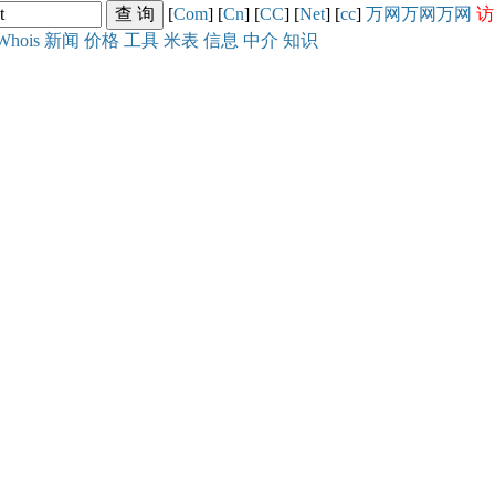
[
Com
] [
Cn
] [
CC
] [
Net
] [
cc
]
万网
万网
万网
访
Whois
新闻
价格
工具
米表
信息
中介
知识