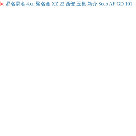
问
易名
易
名
4.cn
聚名
金
XZ
22
西部
玉
集
新
介
Se
do
AF
GD
101