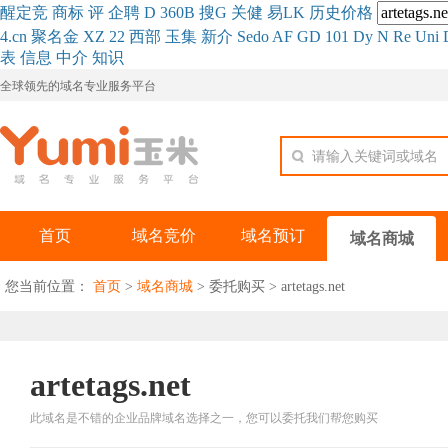
醒
定
竞
商
标
评
企
聘
D
360
B
搜
G
关健
易
LK
历史
价格
4.cn
聚名
金
XZ
22
西部
玉
集
新
介
Se
do
AF
GD
101
Dy
N
Re
Uni
表
信息
中介
知识