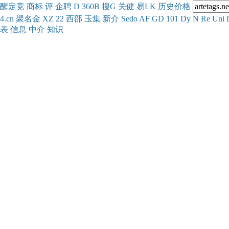
醒
定
竞
商
标
评
企
聘
D
360
B
搜
G
关健
易
LK
历史
价格
4.cn
聚名
金
XZ
22
西部
玉
集
新
介
Se
do
AF
GD
101
Dy
N
Re
Uni
表
信息
中介
知识