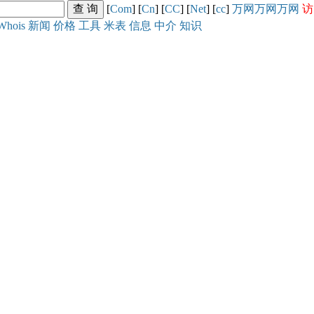
[
Com
] [
Cn
] [
CC
] [
Net
] [
cc
]
万网
万网
万网
访
Whois
新闻
价格
工具
米表
信息
中介
知识