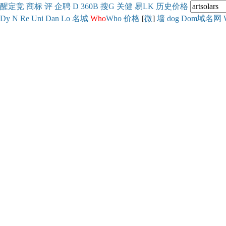
醒
定
竞
商
标
评
企
聘
D
360
B
搜
G
关健
易
LK
历史
价格
Dy
N
Re
Uni
Dan
Lo
名城
Who
Who
价格
[
微
]
墙
dog
Dom域名网