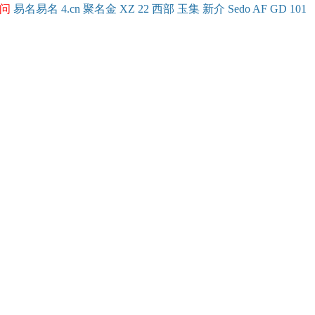
问
易名
易
名
4.cn
聚名
金
XZ
22
西部
玉
集
新
介
Se
do
AF
GD
101