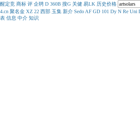
醒
定
竞
商
标
评
企
聘
D
360
B
搜
G
关健
易
LK
历史
价格
4.cn
聚名
金
XZ
22
西部
玉
集
新
介
Se
do
AF
GD
101
Dy
N
Re
Uni
表
信息
中介
知识