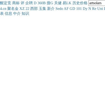
醒
定
竞
商
标
评
企
聘
D
360
B
搜
G
关健
易
LK
历史
价格
4.cn
聚名
金
XZ
22
西部
玉
集
新
介
Se
do
AF
GD
101
Dy
N
Re
Uni
表
信息
中介
知识