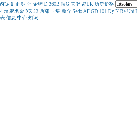
醒
定
竞
商
标
评
企
聘
D
360
B
搜
G
关健
易
LK
历史
价格
4.cn
聚名
金
XZ
22
西部
玉
集
新
介
Se
do
AF
GD
101
Dy
N
Re
Uni
表
信息
中介
知识