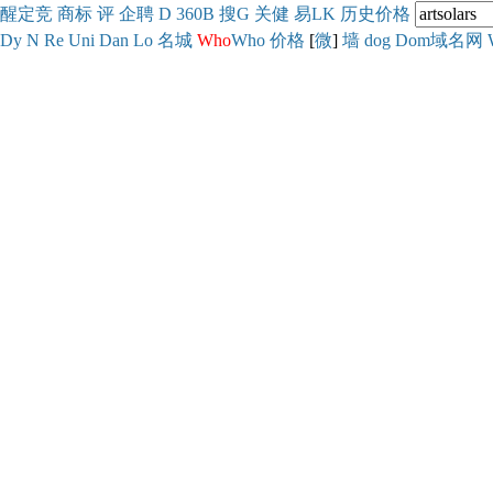
醒
定
竞
商
标
评
企
聘
D
360
B
搜
G
关健
易
LK
历史
价格
Dy
N
Re
Uni
Dan
Lo
名城
Who
Who
价格
[
微
]
墙
dog
Dom域名网