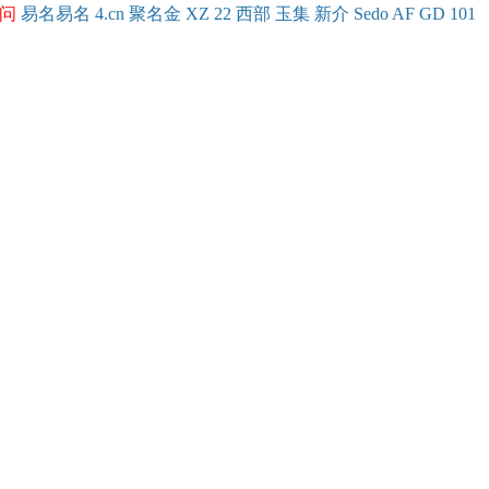
问
易名
易
名
4.cn
聚名
金
XZ
22
西部
玉
集
新
介
Se
do
AF
GD
101