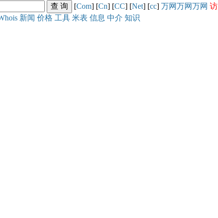
[
Com
] [
Cn
] [
CC
] [
Net
] [
cc
]
万网
万网
万网
访
Whois
新闻
价格
工具
米表
信息
中介
知识