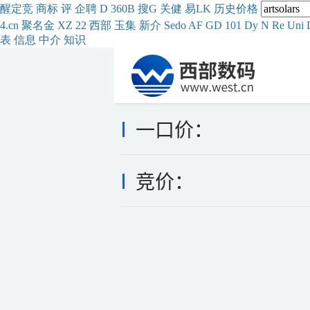
醒
定
竞
商
标
评
企
聘
D
360
B
搜
G
关健
易
LK
历史
价格
4.cn
聚名
金
XZ
22
西部
玉
集
新
介
Se
do
AF
GD
101
Dy
N
Re
Uni
表
信息
中介
知识