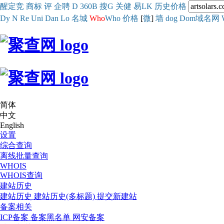
醒
定
竞
商
标
评
企
聘
D
360
B
搜
G
关健
易
LK
历史
价格
Dy
N
Re
Uni
Dan
Lo
名城
Who
Who
价格
[
微
]
墙
dog
Dom域名网