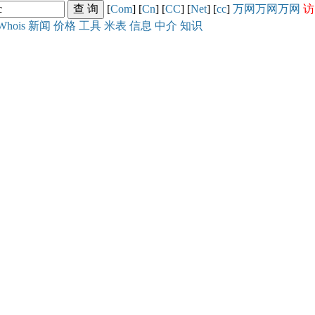
[
Com
] [
Cn
] [
CC
] [
Net
] [
cc
]
万网
万网
万网
访
Whois
新闻
价格
工具
米表
信息
中介
知识