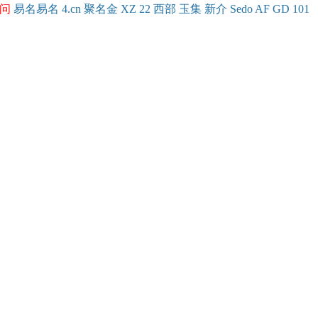
问
易名
易
名
4.cn
聚名
金
XZ
22
西部
玉
集
新
介
Se
do
AF
GD
101