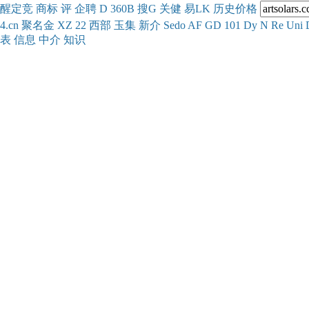
醒
定
竞
商
标
评
企
聘
D
360
B
搜
G
关健
易
LK
历史
价格
4.cn
聚名
金
XZ
22
西部
玉
集
新
介
Se
do
AF
GD
101
Dy
N
Re
Uni
表
信息
中介
知识