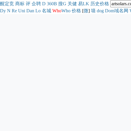
醒
定
竞
商
标
评
企
聘
D
360
B
搜
G
关健
易
LK
历史
价格
Dy
N
Re
Uni
Dan
Lo
名城
Who
Who
价格
[
微
]
墙
dog
Dom域名网