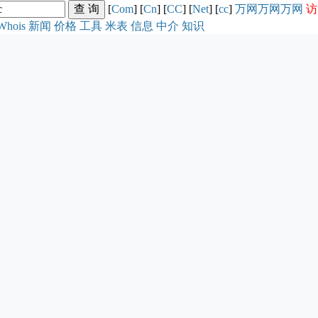
[
Com
] [
Cn
] [
CC
] [
Net
] [
cc
]
万网
万网
万网
访
Whois
新闻
价格
工具
米表
信息
中介
知识