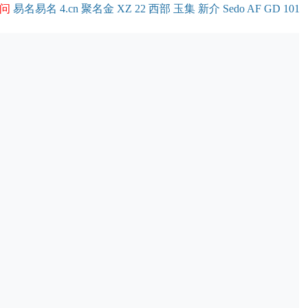
问
易名
易
名
4.cn
聚名
金
XZ
22
西部
玉
集
新
介
Se
do
AF
GD
101