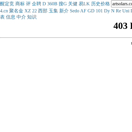
醒
定
竞
商
标
评
企
聘
D
360
B
搜
G
关健
易
LK
历史
价格
4.cn
聚名
金
XZ
22
西部
玉
集
新
介
Se
do
AF
GD
101
Dy
N
Re
Uni
表
信息
中介
知识