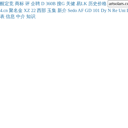
醒
定
竞
商
标
评
企
聘
D
360
B
搜
G
关健
易
LK
历史
价格
4.cn
聚名
金
XZ
22
西部
玉
集
新
介
Se
do
AF
GD
101
Dy
N
Re
Uni
表
信息
中介
知识