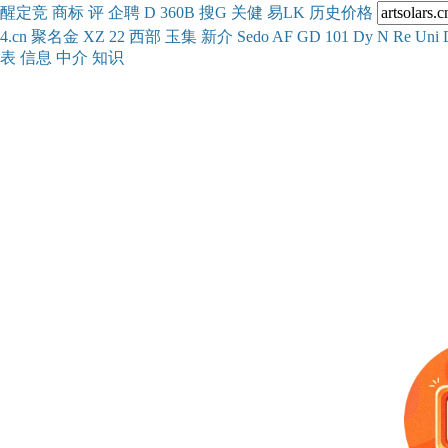
醒
定
竞
商
标
评
企
聘
D
360
B
搜
G
关健
易
LK
历史
价格
4.cn
聚名
金
XZ
22
西部
玉
集
新
介
Se
do
AF
GD
101
Dy
N
Re
Uni
表
信息
中介
知识