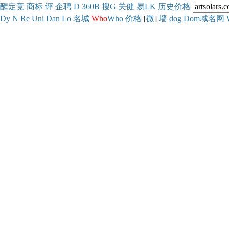
醒
定
竞
商
标
评
企
聘
D
360
B
搜
G
关健
易
LK
历史
价格
Dy
N
Re
Uni
Dan
Lo
名城
Who
Who
价格
[
微
]
墙
dog
Dom域名网