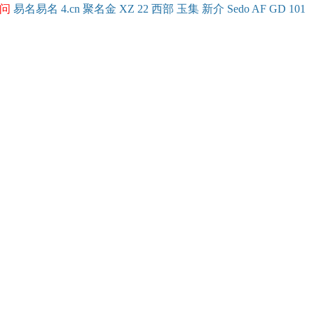
问
易名
易
名
4.cn
聚名
金
XZ
22
西部
玉
集
新
介
Se
do
AF
GD
101