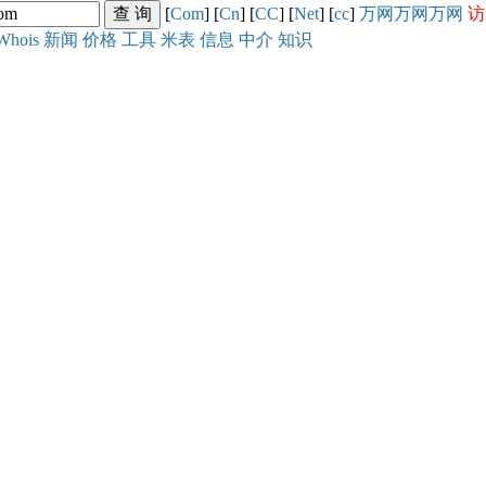
[
Com
] [
Cn
] [
CC
] [
Net
] [
cc
]
万网
万网
万网
访
Whois
新闻
价格
工具
米表
信息
中介
知识