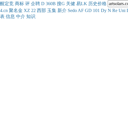
醒
定
竞
商
标
评
企
聘
D
360
B
搜
G
关健
易
LK
历史
价格
4.cn
聚名
金
XZ
22
西部
玉
集
新
介
Se
do
AF
GD
101
Dy
N
Re
Uni
表
信息
中介
知识