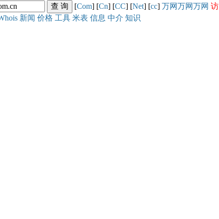
[
Com
] [
Cn
] [
CC
] [
Net
] [
cc
]
万网
万网
万网
访
Whois
新闻
价格
工具
米表
信息
中介
知识