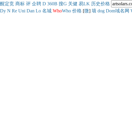
醒
定
竞
商
标
评
企
聘
D
360
B
搜
G
关健
易
LK
历史
价格
Dy
N
Re
Uni
Dan
Lo
名城
Who
Who
价格
[
微
]
墙
dog
Dom域名网