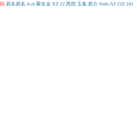
问
易名
易
名
4.cn
聚名
金
XZ
22
西部
玉
集
新
介
Se
do
AF
GD
101