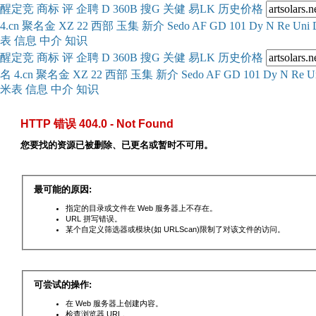
醒
定
竞
商
标
评
企
聘
D
360
B
搜
G
关健
易
LK
历史
价格
4.cn
聚名
金
XZ
22
西部
玉
集
新
介
Se
do
AF
GD
101
Dy
N
Re
Uni
表
信息
中介
知识