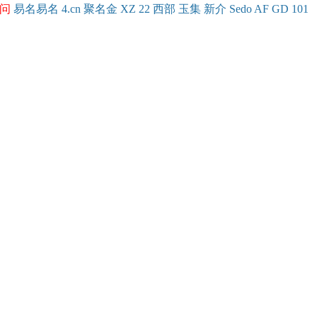
问
易名
易
名
4.cn
聚名
金
XZ
22
西部
玉
集
新
介
Se
do
AF
GD
101