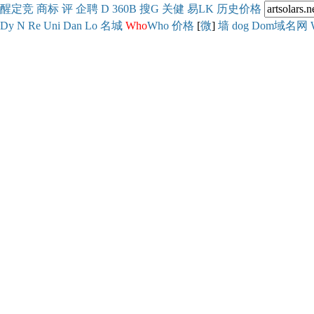
醒
定
竞
商
标
评
企
聘
D
360
B
搜
G
关健
易
LK
历史
价格
Dy
N
Re
Uni
Dan
Lo
名城
Who
Who
价格
[
微
]
墙
dog
Dom域名网