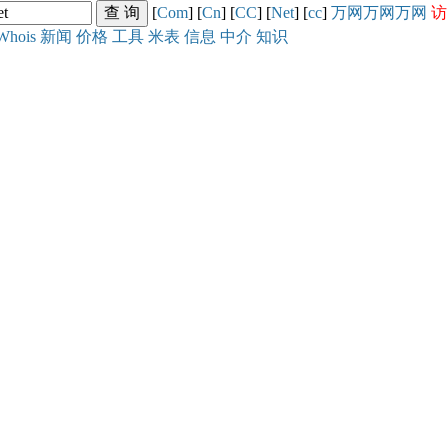
[
Com
] [
Cn
] [
CC
] [
Net
] [
cc
]
万网
万网
万网
访
Whois
新闻
价格
工具
米表
信息
中介
知识