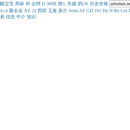
醒
定
竞
商
标
评
企
聘
D
360
B
搜
G
关健
易
LK
历史
价格
4.cn
聚名
金
XZ
22
西部
玉
集
新
介
Se
do
AF
GD
101
Dy
N
Re
Uni
表
信息
中介
知识