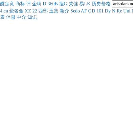
醒
定
竞
商
标
评
企
聘
D
360
B
搜
G
关健
易
LK
历史
价格
4.cn
聚名
金
XZ
22
西部
玉
集
新
介
Se
do
AF
GD
101
Dy
N
Re
Uni
表
信息
中介
知识