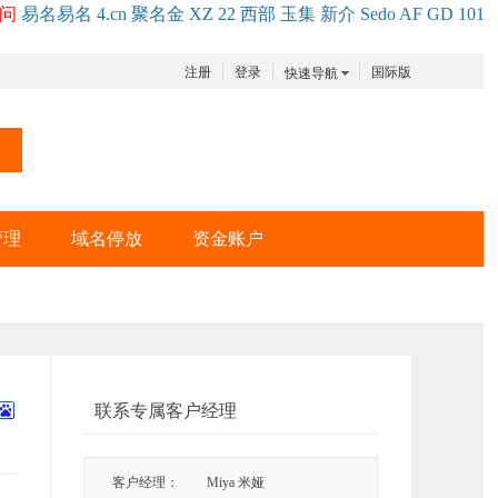
问
易名
易
名
4.cn
聚名
金
XZ
22
西部
玉
集
新
介
Se
do
AF
GD
101