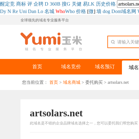
醒
定
竞
商
标
评
企
聘
D
360
B
搜
G
关健
易
LK
历史
价格
Dy
N
Re
Uni
Dan
Lo
名城
Who
Who
价格
[
微
]
墙
dog
Dom域名网