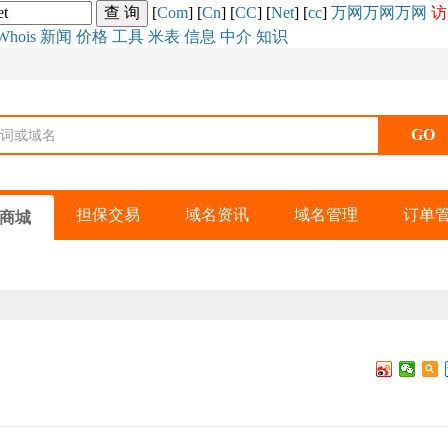
[
Com
] [
Cn
] [
CC
] [
Net
] [
cc
]
万网
万网
万网
访
Whois
新闻
价格
工具
米表
信息
中介
知识